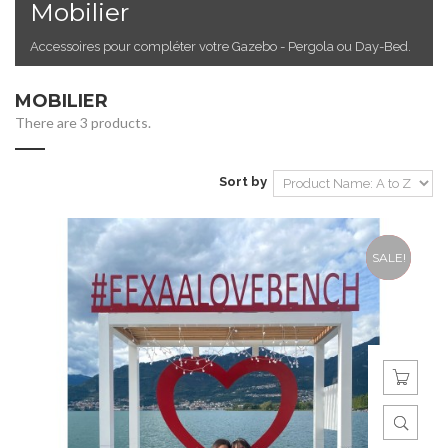
Mobilier
Accessoires pour compléter votre Gazebo - Pergola ou Day-Bed.
MOBILIER
There are 3 products.
Sort by
SALE!
NEW