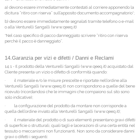
a) devono essere immediatamente contestati al corriere apponendo la
dicitura “ritiro con riserva” sull’apposito documento accompagnatorio*;
b) devono essere immediatamente segnalati tramite telefono o e-mail
o alla Venturelli Sangalli (www.qeeq.it)
*Nel caso specifico di pacco danneggiato scrivere “ritiro con riserva
perchè il pacco è danneggiato”.
14.Garanzia per vizi e difetti / Danni e Reclami
14.1 - Il prodotto della Venturelli Sangalli (www.qeeq.it) acquistato dal
Cliente presenta un vizio o difetto di conformità quando:
·
il materiale e/o le misure prescelte e riportate nell’ordine alla
Venturelli Sangalli (www.qeeq.it) non corrispondono a quelle del bene
ricevuto (ricordandosi che le immagini che compaiono sul sito sono
solo indicative);
·
la configurazione del prodotto da montare non corrisponde a
quella dell’ordine inviato alla Venturelli Sangalli (www.qeeq.it);
·
il materiale del prodotto o di suoi elementi presentano gravi difetti
di superficie o strutturali, quali tagli e lacerazioni di una certa entità nel
tessuto o meccanismi non funzionanti. Non sono da considerare danni
gravi o difetti i seguenti: