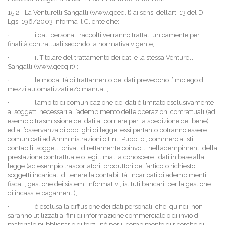
15.2 - La Venturelli Sangalli (www.qeeq.it) ai sensi dell’art. 13 del D.
Lgs. 196/2003 informa il Cliente che:
·
i dati personali raccolti verranno trattati unicamente per
finalità contrattuali secondo la normativa vigente;
·
il Titolare del trattamento dei dati è la stessa Venturelli
Sangalli (www.qeeq.it) ;
·
le modalità di trattamento dei dati prevedono l’impiego di
mezzi automatizzati e/o manuali;
·
l’ambito di comunicazione dei dati è limitato esclusivamente
ai soggetti necessari all’adempimento delle operazioni contrattuali (ad
esempio trasmissione dei dati al corriere per la spedizione del bene)
ed all’osservanza di obblighi di legge; essi pertanto potranno essere
comunicati ad Amministrazioni o Enti Pubblici, commercialisti,
contabili, soggetti privati direttamente coinvolti nell’adempimenti della
prestazione contrattuale o legittimati a conoscere i dati in base alla
legge (ad esempio trasportatori, produttori dell’articolo richiesto,
soggetti incaricati di tenere la contabilità, incaricati di adempimenti
fiscali, gestione dei sistemi informativi, istituti bancari, per la gestione
di incassi e pagamenti);
·
è esclusa la diffusione dei dati personali, che, quindi, non
saranno utilizzati ai fini di informazione commerciale o di invio di
materiale pubblicitario di terzi, nè per il compimento di ricerche di