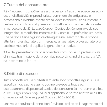
7.Tutela del consumatore
7.1 - Nel caso in cui il Cliente sia una persona fisica che agisce per scopi
estranei all’attività imprenditoriale, commerciale, artigianale o
professionale eventualmente svolta, deve intendersi “consumatore” e,
pertanto, si applicano al presente contratto le norme speciali previste
in particolare dal D. Lgs. 206/2005 (Codice del Consumo) e da sue
integrazioni e modifiche, mentre se il Cliente è un professionista, ossia
una persona fisica o giuridica che agisce nell’esercizio della propria
attività imprenditoriale, commerciale, artigianale o professionale, o un
suo intermediario, si applica la generale normativa.
7.2 – Nel presente contratto si considera comunque un professionista
chi, nella trasmissione dei propri dati nell’ordine, indichi la partita IVA
da inserire nella fattura.
8.Diritto di recesso
Tutti i prodotti ed i beni offerti al Cliente sono prodotti eseguiti su sua
specifica indicazione e quindi, come prevede la legge ed
espressamente disposto dal Codice del Consumo (art. 55 comma 2 lett.
d) del D. lgs. 206/2005), NON si applicano le norme relative al diritto
di recesso (art. 64 e segg del D.Lgs. n. 206/2005).
Una volta acquistato il bene (con l’invio dell’ordine ed il pagamento del