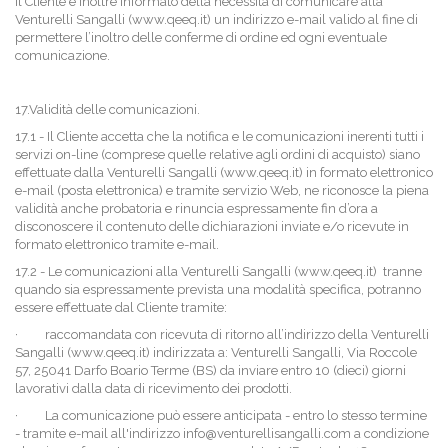
Il Cliente è inoltre informato della necessità di comunicare alla
Venturelli Sangalli (www.qeeq.it) un indirizzo e-mail valido al fine di
permettere l’inoltro delle conferme di ordine ed ogni eventuale
comunicazione.
17.Validità delle comunicazioni.
17.1 - Il Cliente accetta che la notifica e le comunicazioni inerenti tutti i
servizi on-line (comprese quelle relative agli ordini di acquisto) siano
effettuate dalla Venturelli Sangalli (www.qeeq.it) in formato elettronico
e-mail (posta elettronica) e tramite servizio Web, ne riconosce la piena
validità anche probatoria e rinuncia espressamente fin d’ora a
disconoscere il contenuto delle dichiarazioni inviate e/o ricevute in
formato elettronico tramite e-mail.
17.2 - Le comunicazioni alla Venturelli Sangalli (www.qeeq.it) tranne
quando sia espressamente prevista una modalità specifica, potranno
essere effettuate dal Cliente tramite:
·
raccomandata con ricevuta di ritorno all’indirizzo della Venturelli
Sangalli (www.qeeq.it) indirizzata a: Venturelli Sangalli, Via Roccole
57, 25041 Darfo Boario Terme (BS) da inviare entro 10 (dieci) giorni
lavorativi dalla data di ricevimento dei prodotti.
·
La comunicazione può essere anticipata - entro lo stesso termine
- tramite e-mail all'indirizzo info@venturellisangalli.com a condizione