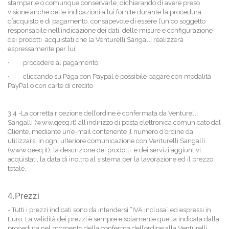
stamparle o comunque conservarle, dichiarando di avere preso
visione anche delle indicazioni a lui fornite durante la procedura
d’acquisto e di pagamento, consapevole di essere l’unico soggetto
responsabile nell’indicazione dei dati, delle misure e configurazione
dei prodotti acquistati che la Venturelli Sangalli realizzerà
espressamente per lui;
·
procedere al pagamento:
·
cliccando su Paga con Paypal è possibile pagare con modalità
PayPal o con carte di credito
3.4 -La corretta ricezione dell’ordine è confermata da Venturelli
Sangalli (www.qeeq.it) all’indirizzo di posta elettronica comunicato dal
Cliente, mediante un’e-mail contenente il numero d’ordine da
utilizzarsi in ogni ulteriore comunicazione con Venturelli Sangalli
(www.qeeq.it), la descrizione dei prodotti e dei servizi aggiuntivi
acquistati, la data di inoltro al sistema per la lavorazione ed il prezzo
totale.
4.Prezzi
- Tutti i prezzi indicati sono da intendersi “IVA inclusa” ed espressi in
Euro. La validità dei prezzi è sempre e solamente quella indicata dalla
procedura nel momento della conferma dell’ordine alla Venturelli