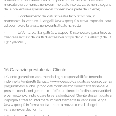
mercato o di comunicazione commerciale interattiva, se non a seguito
della preventiva espressione del consenso da parte del Cliente;
·
il conferimento dei dati richiesti è facoltativo ma, in
mancanza, la Venturelli Sangalli (www.qeeq.it) si trova impossibilitata
ad adempiere la prestazione contrattuale richiesta;
·
la Venturelli Sangalli (www.qeeq.it) riconosce e garantisce al
Cliente l’esercizio dei diritti di accesso ai propri dati di cui all’art. 7 del D.
Lgs 196/2003.
16.Garanzie prestate dal Cliente.
Il Cliente garantisce, assumendosi ogni responsabilità e tenendo
indenne la Venturelli Sangalli (www.qeeq.it) da qualsiasi conseguenza
pregiudizievole, che i propri dati forniti all’atto dell’accettazione delle
presenti condizioni generali e all’effettuazione dell’ordine sono veritieri
e permettono di individuare la vera identità del Cliente stesso il quale si
impegna altresì ad informare immediatamente la Venturelli Sangalli
(www.qeeq.it) in forma scritta, anche a mezzo e-mail, di ogni
variazione dei dati forniti.