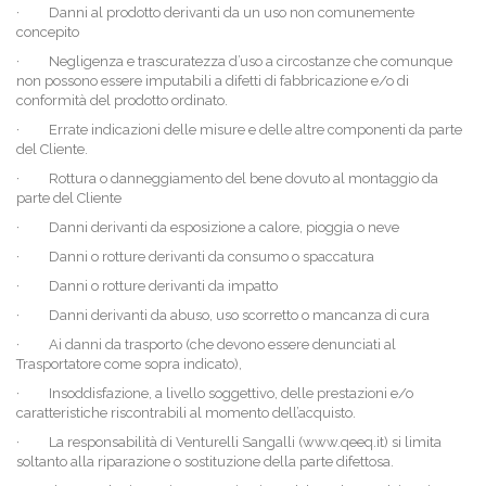
·
Danni al prodotto derivanti da un uso non comunemente
concepito
·
Negligenza e trascuratezza d’uso a circostanze che comunque
non possono essere imputabili a difetti di fabbricazione e/o di
conformità del prodotto ordinato.
·
Errate indicazioni delle misure e delle altre componenti da parte
del Cliente.
·
Rottura o danneggiamento del bene dovuto al montaggio da
parte del Cliente
·
Danni derivanti da esposizione a calore, pioggia o neve
·
Danni o rotture derivanti da consumo o spaccatura
·
Danni o rotture derivanti da impatto
·
Danni derivanti da abuso, uso scorretto o mancanza di cura
·
Ai danni da trasporto (che devono essere denunciati al
Trasportatore come sopra indicato),
·
Insoddisfazione, a livello soggettivo, delle prestazioni e/o
caratteristiche riscontrabili al momento dell’acquisto.
·
La responsabilità di Venturelli Sangalli (
www.qeeq.it
) si limita
soltanto alla riparazione o sostituzione della parte difettosa.