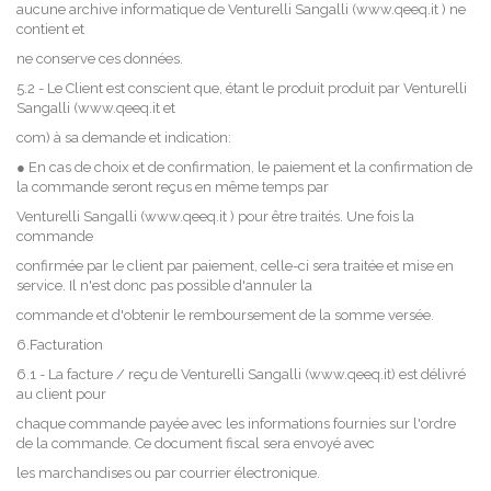
aucune archive informatique de Venturelli Sangalli (www.qeeq.it ) ne
contient et
ne conserve ces données.
5.2 - Le Client est conscient que, étant le produit produit par Venturelli
Sangalli (www.qeeq.it et
com) à sa demande et indication:
● En cas de choix et de confirmation, le paiement et la confirmation de
la commande seront reçus en même temps par
Venturelli Sangalli (www.qeeq.it ) pour être traités. Une fois la
commande
confirmée par le client par paiement, celle-ci sera traitée et mise en
service. Il n'est donc pas possible d'annuler la
commande et d'obtenir le remboursement de la somme versée.
6.Facturation
6.1 - La facture / reçu de Venturelli Sangalli (www.qeeq.it) est délivré
au client pour
chaque commande payée avec les informations fournies sur l'ordre
de la commande. Ce document fiscal sera envoyé avec
les marchandises ou par courrier électronique.