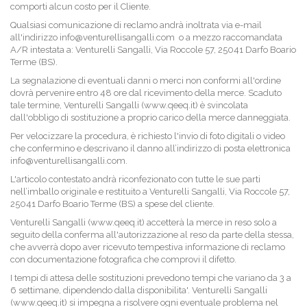
comporti alcun costo per il Cliente.
Qualsiasi comunicazione di reclamo andrà inoltrata via e-mail
all'indirizzo info@venturellisangalli.com o a mezzo raccomandata
A/R intestata a: Venturelli Sangalli, Via Roccole 57, 25041 Darfo Boario
Terme (BS).
La segnalazione di eventuali danni o merci non conformi all'ordine
dovrà pervenire entro 48 ore dal ricevimento della merce. Scaduto
tale termine, Venturelli Sangalli (www.qeeq.it) è svincolata
dall'obbligo di sostituzione a proprio carico della merce danneggiata.
Per velocizzare la procedura, è richiesto l'invio di foto digitali o video
che confermino e descrivano il danno all’indirizzo di posta elettronica
info@venturellisangalli.com.
L'articolo contestato andrà riconfezionato con tutte le sue parti
nell’imballo originale e restituito a Venturelli Sangalli, Via Roccole 57,
25041 Darfo Boario Terme (BS) a spese del cliente.
Venturelli Sangalli (www.qeeq.it) accetterà la merce in reso solo a
seguito della conferma all'autorizzazione al reso da parte della stessa,
che avverrà dopo aver ricevuto tempestiva informazione di reclamo
con documentazione fotografica che comprovi il difetto.
I tempi di attesa delle sostituzioni prevedono tempi che variano da 3 a
6 settimane, dipendendo dalla disponibilita'. Venturelli Sangalli
(www.qeeq.it) si impegna a risolvere ogni eventuale problema nel