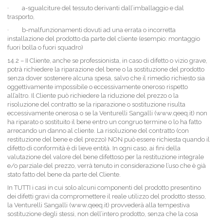
·
a-sgualciture del tessuto derivanti dall’imballaggio e dal
trasporto,
·
b-malfunzionamenti dovuti ad una errata o incorretta
installazione del prodotto da parte del cliente (esempio: montaggio
fuori bolla o fuori squadro)
14.2 – II Cliente, anche se professionista, in caso di difetto o vizio grave,
potrà richiedere la riparazione del bene o la sostituzione del prodotto
senza dover sostenere alcuna spesa, salvo che il rimedio richiesto sia
oggettivamente impossibile o eccessivamente oneroso rispetto
all’altro. Il Cliente può richiedere la riduzione del prezzo o la
risoluzione del contratto se la riparazione o sostituzione risulta
eccessivamente onerosa o se la Venturelli Sangalli (www.qeeq.it) non
ha riparato o sostituito il bene entro un congruo termine o lo ha fatto
arrecando un danno al cliente. La risoluzione del contratto (con
restituzione del bene e del prezzo) NON può essere richiesta quando il
difetto di conformità è di lieve entità. In ogni caso, ai fini della
valutazione del valore del bene difettoso per la restituzione integrale
e/o parziale del prezzo, verrà tenuto in considerazione l’uso che è già
stato fatto del bene da parte del Cliente.
In TUTTI i casi in cui solo alcuni componenti del prodotto presentino
dei difetti gravi da compromettere il reale utilizzo del prodotto stesso,
la Venturelli Sangalli (www.qeeq.it) provvederà alla tempestiva
sostituzione degli stessi, non dell’intero prodotto, senza che la cosa