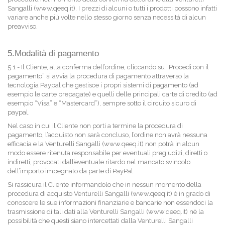
Sangalli (www.qeeq.it). I prezzi di alcuni o tutti i prodotti possono infatti
variare anche più volte nello stesso giorno senza necessità di alcun
preavviso.
5.Modalità di pagamento
5.1 - Il Cliente, alla conferma dell’ordine, cliccando su “Procedi con il
pagamento” si avvia la procedura di pagamento attraverso la
tecnologia Paypal che gestisce i propri sistemi di pagamento (ad
esempio le carte prepagate) e quelli delle principali carte di credito (ad
esempio “Visa” e “Mastercard”), sempre sotto il circuito sicuro di
paypal.
Nel caso in cui il Cliente non porti a termine la procedura di
pagamento, l’acquisto non sarà concluso, l’ordine non avrà nessuna
efficacia e la Venturelli Sangalli (www.qeeq.it) non potrà in alcun
modo essere ritenuta responsabile per eventuali pregiudizi, diretti o
indiretti, provocati dall’eventuale ritardo nel mancato svincolo
dell’importo impegnato da parte di PayPal.
Si rassicura il Cliente informandolo che in nessun momento della
procedura di acquisto Venturelli Sangalli (www.qeeq.it) è in grado di
conoscere le sue informazioni finanziarie e bancarie non essendoci la
trasmissione di tali dati alla Venturelli Sangalli (www.qeeq.it) nè la
possibilità che questi siano intercettati dalla Venturelli Sangalli