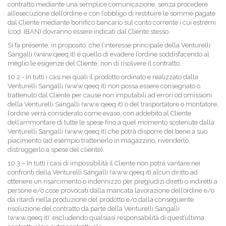
contratto mediante una semplice comunicazione, senza procedere
all’esecuzione dell’ordine e con l’obbligo di restituire le somme pagate
dal Cliente mediante bonifico bancario sul conto corrente i cui estremi
(cod. IBAN) dovranno essere indicati dal Cliente stesso.
Si fa presente, in proposito, che l’interesse principale della Venturelli
Sangalli (www.qeeq.it) è quello di evadere l’ordine soddisfacendo al
meglio le esigenze del Cliente, non di risolvere il contratto.
10.2 - In tutti i casi nei quali il prodotto ordinato e realizzato dalla
Venturelli Sangalli (www.qeeq.it) non possa essere consegnato o
trattenuto dal Cliente per cause non imputabili ad errori od omissioni
della Venturelli Sangalli (www.qeeq.it) o del trasportatore o montatore,
l’ordine verrà considerato come evaso, con addebito al Cliente
dell’ammontare di tutte le spese fino a quel momento sostenute dalla
Venturelli Sangalli (www.qeeq.it) che potrà disporre del bene a suo
piacimento (ad esempio trattenerlo in magazzino, rivenderlo,
distruggerlo a spese del cliente).
10.3 – In tutti i casi di impossibilità il Cliente non potrà vantare nei
confronti della Venturelli Sangalli (www.qeeq.it) alcun diritto ad
ottenere un risarcimento o indennizzo per pregiudizi diretti o indiretti a
persone e/o cose provocati dalla mancata lavorazione dell’ordine e/o
da ritardi nella produzione del prodotto e/o dalla conseguente
risoluzione del contratto da parte della Venturelli Sangalli
(www.qeeq.it) escludendo qualsiasi responsabilità di quest’ultima,