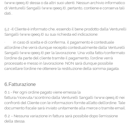
(www.qeeq.it) stessa o da altri suoi utenti. Nessun archivio informatico
di Venturelli Sangalli (www.qeeq.it), pertanto, contiene e conserva tali
dati..
5.2 -Il Cliente è informato che, essendo il bene prodotto dalla Venturelli
Sangalli (www.qeeq.it) su sua richiesta ed indicazione:
·
in caso di scelta e di conferma, il pagamento è contestuale
all’ordine che verrà dunque recepito contestualmente dalla Venturelli
Sangalli (www.qeeq.it) per la lavorazione. Una volta fatto/confermato
l’ordine da parte del cliente tramite il pagamento, l’ordine verrà
processato e messo in lavorazione. NON sarà dunque possibile
cancellare l’ordine ne ottenere la restituzione della somma pagata.
6.Fatturazione
6.1 - Per ogni ordine pagato viene emessa la
fattura/ricevuta/scontrino dalla Venturelli Sangalli (www.qeeq.it) nei
confronti del Cliente con le informazioni fornite all’atto dell’ordine. Tale
documento fiscale sarà inviato unitamente alla merce o tramite email.
6.2 – Nessuna variazione in fattura sarà possibile dopo l’emissione
della stessa.