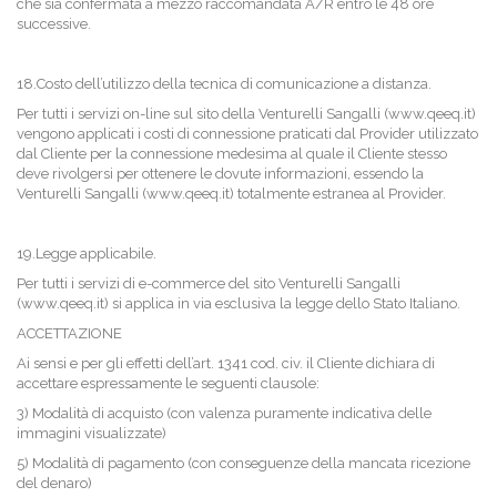
che sia confermata a mezzo raccomandata A/R entro le 48 ore
successive.
18.Costo dell’utilizzo della tecnica di comunicazione a distanza.
Per tutti i servizi on-line sul sito della Venturelli Sangalli (www.qeeq.it)
vengono applicati i costi di connessione praticati dal Provider utilizzato
dal Cliente per la connessione medesima al quale il Cliente stesso
deve rivolgersi per ottenere le dovute informazioni, essendo la
Venturelli Sangalli (www.qeeq.it) totalmente estranea al Provider.
19.Legge applicabile.
Per tutti i servizi di e-commerce del sito Venturelli Sangalli
(www.qeeq.it) si applica in via esclusiva la legge dello Stato Italiano.
ACCETTAZIONE
Ai sensi e per gli effetti dell’art. 1341 cod. civ. il Cliente dichiara di
accettare espressamente le seguenti clausole:
3) Modalità di acquisto (con valenza puramente indicativa delle
immagini visualizzate)
5) Modalità di pagamento (con conseguenze della mancata ricezione
del denaro)