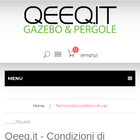
0
(empty)
MENU
Home
Terms and conditions of use
_____ITALIAN
Qeeq.it - Condizioni di