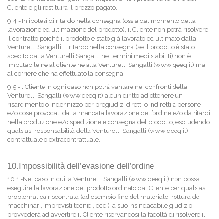
Cliente e gli restituirà il prezzo pagato.
9.4 - In ipotesi di ritardo nella consegna (ossia dal momento della
lavorazione ed ultimazione del prodotto), il Cliente non potrà risolvere
il contratto poichè il prodotto è stato già lavorato ed ultimato dalla
Venturelli Sangalli. Il ritardo nella consegna (se il prodotto è stato
spedito dalla Venturelli Sangalli nei termini medi stabiliti) non è
imputabile ne al cliente ne alla Venturelli Sangalli (
www.qeeq.it
) ma
al corriere che ha effettuato la consegna.
9.5 -Il Cliente in ogni caso non potrà vantare nei confronti della
Venturelli Sangalli (www.qeeq.it) alcun diritto ad ottenere un
risarcimento o indennizzo per pregiudizi diretti o indiretti a persone
e/o cose provocati dalla mancata lavorazione dell’ordine e/o da ritardi
nella produzione e/o spedizione e consegna del prodotto, escludendo
qualsiasi responsabilità della Venturelli Sangalli (www.qeeq.it)
contrattuale o extracontrattuale.
10.Impossibilità dell’evasione dell’ordine
10.1 -Nel caso in cui la Venturelli Sangalli (www.qeeq.it) non possa
eseguire la lavorazione del prodotto ordinato dal Cliente per qualsiasi
problematica riscontrata (ad esempio fine del materiale, rottura dei
macchinari, imprevisti tecnici, ecc.), a suo insindacabile giudizio,
provvederà ad avvertire il Cliente riservandosi la facoltà di risolvere il