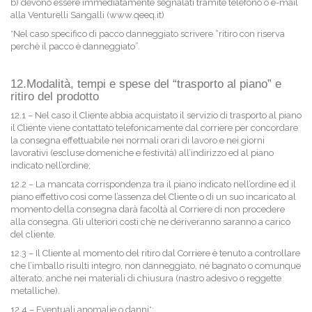
b) devono essere immediatamente segnalati tramite telefono o e-mail
alla Venturelli Sangalli (www.qeeq.it)
*Nel caso specifico di pacco danneggiato scrivere “ritiro con riserva
perchè il pacco è danneggiato”.
12.Modalità, tempi e spese del “trasporto al piano” e
ritiro del prodotto
12.1 – Nel caso il Cliente abbia acquistato il servizio di trasporto al piano
il Cliente viene contattato telefonicamente dal corriere per concordare
la consegna effettuabile nei normali orari di lavoro e nei giorni
lavorativi (escluse domeniche e festività) all’indirizzo ed al piano
indicato nell’ordine;
12.2 – La mancata corrispondenza tra il piano indicato nell’ordine ed il
piano effettivo così come l’assenza del Cliente o di un suo incaricato al
momento della consegna darà facoltà al Corriere di non procedere
alla consegna. Gli ulteriori costi che ne deriveranno saranno a carico
del cliente.
12.3 – Il Cliente al momento del ritiro dal Corriere è tenuto a controllare
che l’imballo risulti integro, non danneggiato, né bagnato o comunque
alterato, anche nei materiali di chiusura (nastro adesivo o reggette
metalliche).
12.4 – Eventuali anomalie o danni*: