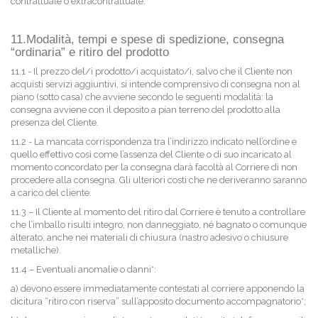
contrattuale o extracontrattuale.
11.Modalità, tempi e spese di spedizione, consegna
“ordinaria” e ritiro del prodotto
11.1 - Il prezzo del/i prodotto/i acquistato/i, salvo che il Cliente non
acquisti servizi aggiuntivi, si intende comprensivo di consegna non al
piano (sotto casa) che avviene secondo le seguenti modalità: la
consegna avviene con il deposito a pian terreno del prodotto alla
presenza del Cliente.
11.2 - La mancata corrispondenza tra l’indirizzo indicato nell’ordine e
quello effettivo così come l’assenza del Cliente o di suo incaricato al
momento concordato per la consegna darà facoltà al Corriere di non
procedere alla consegna. Gli ulteriori costi che ne deriveranno saranno
a carico del cliente.
11.3 – Il Cliente al momento del ritiro dal Corriere è tenuto a controllare
che l’imballo risulti integro, non danneggiato, né bagnato o comunque
alterato, anche nei materiali di chiusura (nastro adesivo o chiusure
metalliche).
11.4 – Eventuali anomalie o danni*:
a) devono essere immediatamente contestati al corriere apponendo la
dicitura “ritiro con riserva” sull’apposito documento accompagnatorio*;