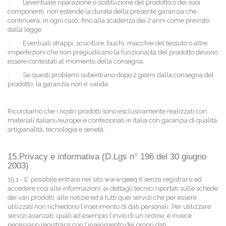
·
L’eventuale riparazione o sostituzione del prodotto o dei suoi
componenti, non estende la durata della presente garanzia che
continuerà, in ogni caso, fino alla scadenza dei 2 anni come previsto
dalla legge
·
Eventuali strappi, scuciture, buchi, macchie del tessuto o altre
imperfezioni che non pregiudicano la funzionalità del prodotto devono
essere contestati al momento della consegna.
·
Se questi problemi subentrano dopo 2 giorni dalla consegna del
prodotto, la garanzia non e’ valida.
Ricordiamo che i nostri prodotti sono esclusivamente realizzati con
materiali italiani/europei e confezionati in Italia con garanzia di qualità,
artigianalità, tecnologia e serietà.
15.Privacy e informativa (D.Lgs n° 196 del 30 giugno
2003)
15.1 - E’ possibile entrare nel sito www.qeeq.it senza registrarsi ed
accedere così alle informazioni, ai dettagli tecnici riportati sulle schede
dei vari prodotti, alle notizie ed a tutti quei servizi che per essere
utilizzati non richiedono l’inserimento di dati personali. Per utilizzare
servizi avanzati, quali ad esempio l’invio di un ordine, è invece
necessario registrarsi con l’inserimento dei propri dati.