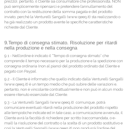
prezzo), pertanto, il Cliente sia consumatore che professionista, NON
può semplicemente ripensarci e pretendere l’annullamento del
contratto con la restituzione della somma pagata e del prodotto
inviato, perché la Venturelli Sangalli (www.qeeq.it) sta realizzando o
ha già realizzato un prodotto avente le specifiche caratteristiche
richieste dal Cliente.
9.Tempo di consegna stimato. Risoluzione per ritardi
nella produzione e nella consegna
9.1 - Nell’ordine è indicato il “Tempo di consegna stimato” che
comprende il tempo necessario per la produzione e la spedizione con
consegna ordinaria (non al piano) del prodotto ordinato dal Cliente e
pagato con Paypal.
9.2 - Il Cliente è informato che quello indicato dalla Venturelli Sangalli
(www.qeeq.it) è un tempo medio che può subire delle variazioni e,
pertanto, non è vincolante contrattualmente e non può in alcun modo
essere ritenuto essenziale dal Cliente.
9.3 - La Venturelli Sangalli (www.qeeq.it) comunque, potrà
comunicare eventuali ritardi nella produzione del prodotto rispetto
alle tempistiche indicate ed in tale caso, a comunicazione avvenuta, il
Cliente avrà la facoltà di richiedere per scritto (raccomandata, o e-
mail) la risoluzione del contratto o la scelta di un prodotto sostitutivo e
così la Venturelli Sangalli (www.qeeq.it) non produrrà l’ordine del