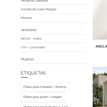
Persianas Laterales
Anclaje de Suelo Pergola
Motores
Jardineras
NOVIA - Acero
ANCLA
LITA - Luminosas
Muebles
ETIQUETAS
Platos para macetas / floreros.
Platos para jardín / césped
Platos para áreas de playa / are