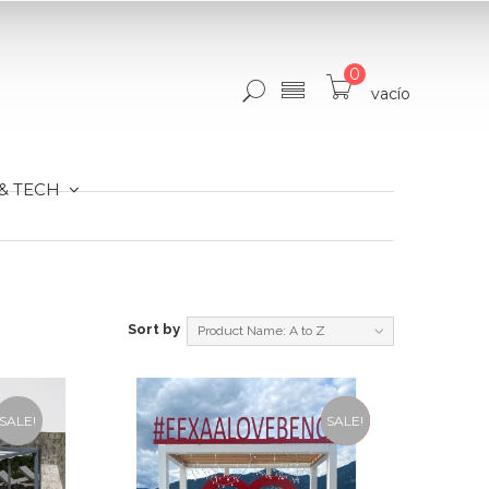
0
vacío
& TECH
Sort by
Product Name: A to Z
SALE!
SALE!
NEW