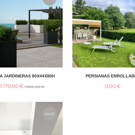
A JARDINERAS 80X44X80H
PERSIANAS ENROLLAB
1 170,00 €
0,00 €
1 300,00 €
SALE!