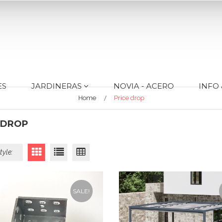
ES
JARDINERAS
NOVIA - ACERO
INFO 
Home
Price drop
 DROP
tyle:
SALE!