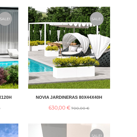
SALE!
SALE!
X120H
NOVIA JARDINERAS 80X44X40H
630,00 €
€
700,00 €
SALE!